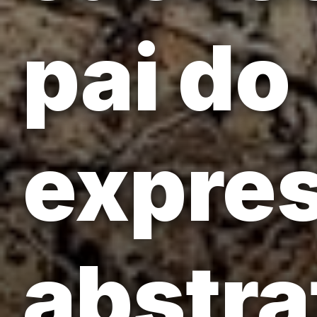
pai do
expre
abstra