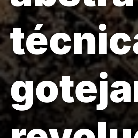
técnic
gotej
revolu