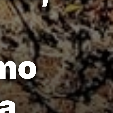
smo
ua