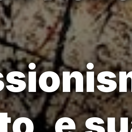
ssioni
to, e s