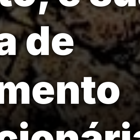
a de
amento
cionári