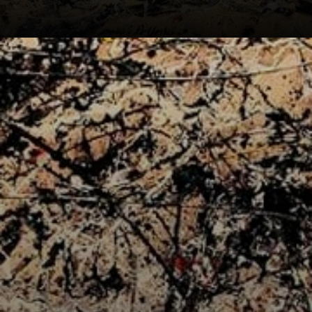
A técnica de
Pollock, que
incluiu
gocciolamento e
manchas de
mãos, foi
revolucionária.