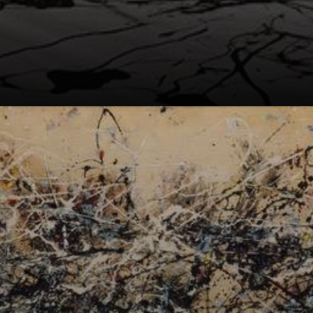
A tela gigantesca
de 'Numero 1A,
1948' é como uma
caverna