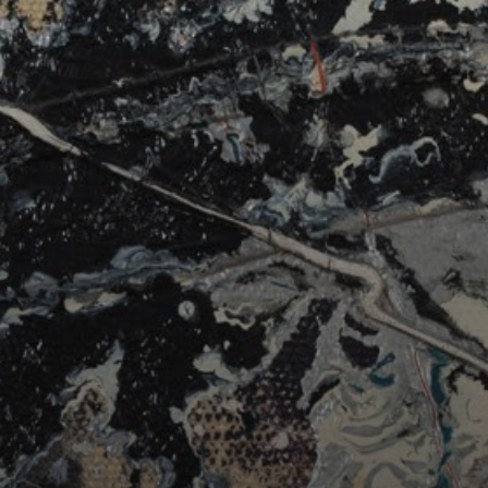
A obra 'Numero
1A, 1948' é um
capolavoro da
arte moderna e
uma das mais
emblemáticas de
Pollock.