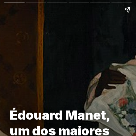
Édouard Manet,
um dos maiores