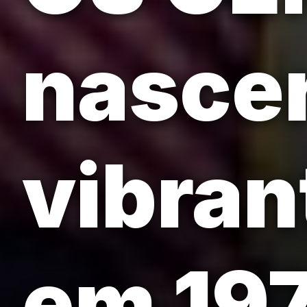
nasce
vibran
em 19