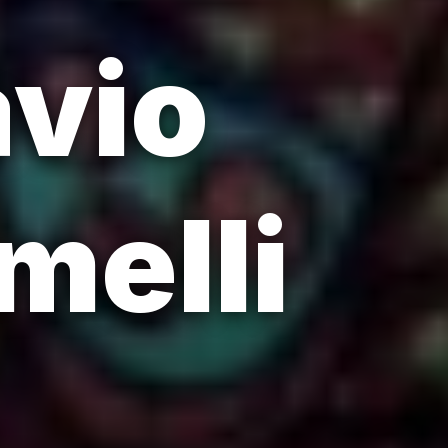
avio
melli