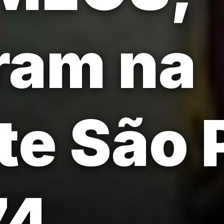
ram na
te São 
74.