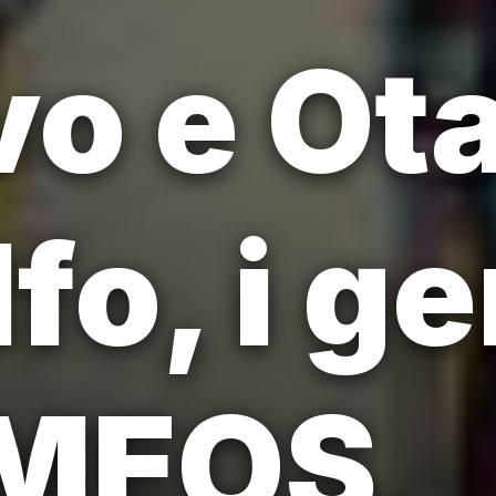
o e Ot
fo, i ge
MEOS,