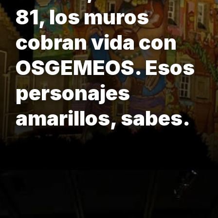
81, los muros
cobran vida con
OSGEMEOS. Esos
personajes
amarillos, sabes.