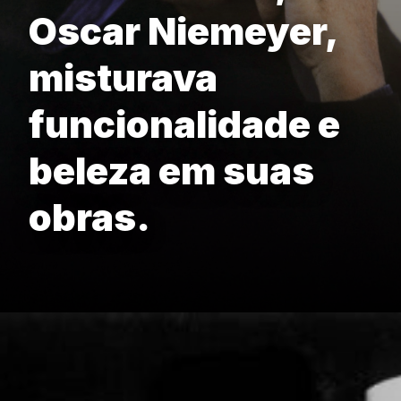
Oscar Niemeyer,
misturava
funcionalidade e
beleza em suas
obras.