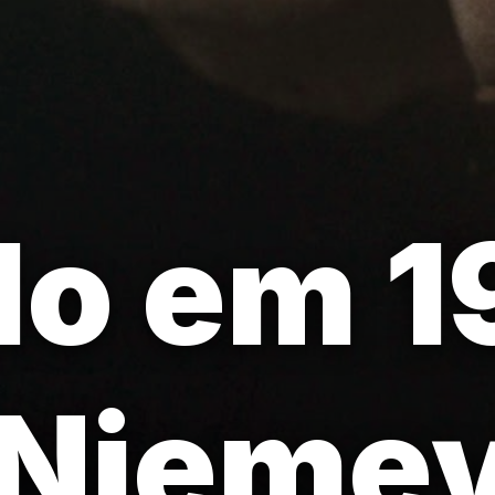
o em 1
Niemey