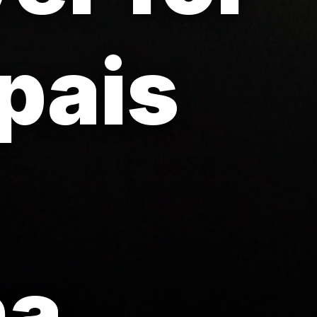
pais
na.