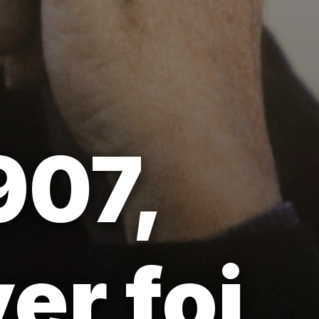
907,
er foi