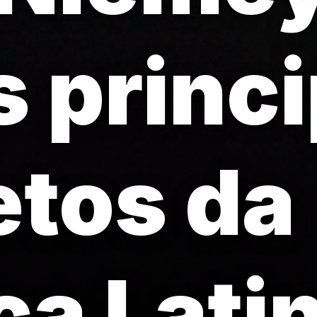
 princi
etos da
a Lati