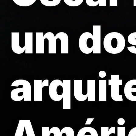
um dos
arquit
Améric