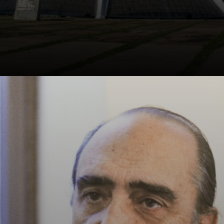
Uma de suas
obras mais
famosas é a
Catedral
Metropolitana