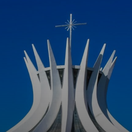
Niemeyer recebeu
vários prêmios e
reconhecimentos
por suas
contribuições
para a arquitetura