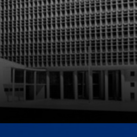
formas orgânicas,
que refletem sua
paixão pela
natureza e pela
arte.