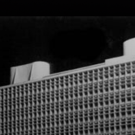
O estilo
arquitetônico de
Niemeyer é
caracterizado por
linhas curvas e