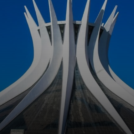
Niemeyer desde
cedo mostrou
interesse pela
arquitetura e pela
arte.