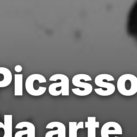
Picasso
da arte,