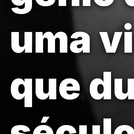
uma vi
que d
século