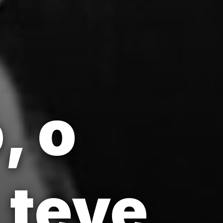
, o
 teve