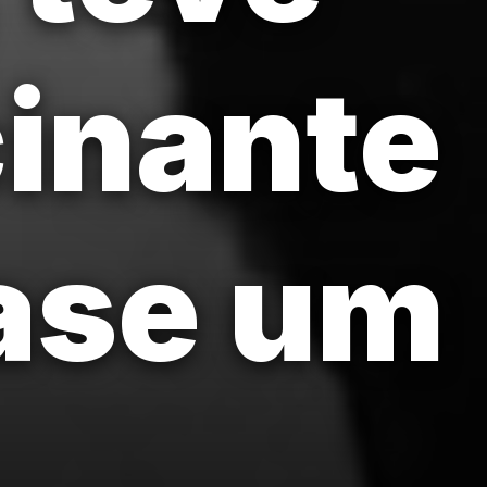
cinante
ase um