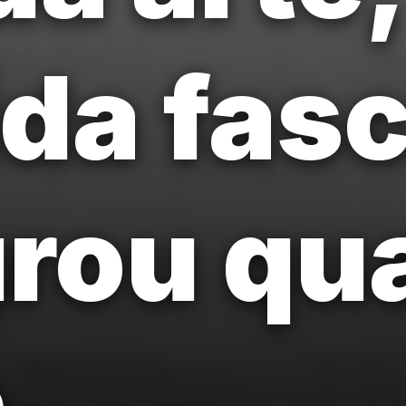
da fas
urou qu
.