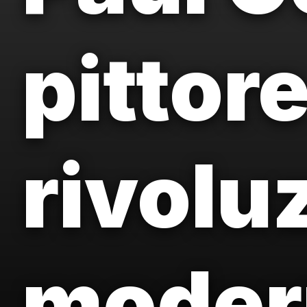
pittor
rivolu
moder