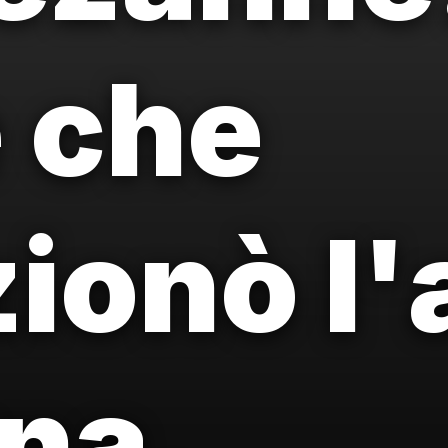
e che
zionò l'
na.