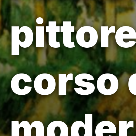
pittor
corso 
modern