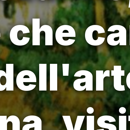
e che ca
dell'art
a, visi