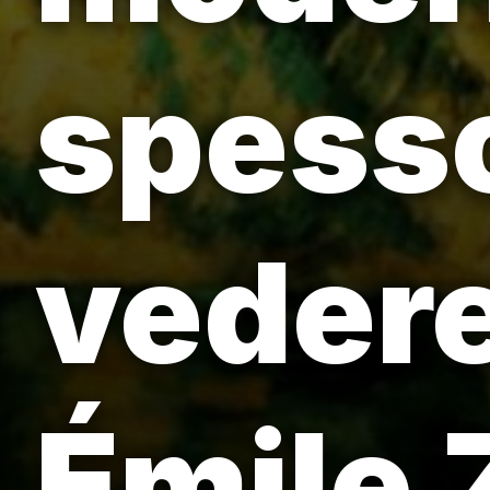
spess
vedere
Émile 