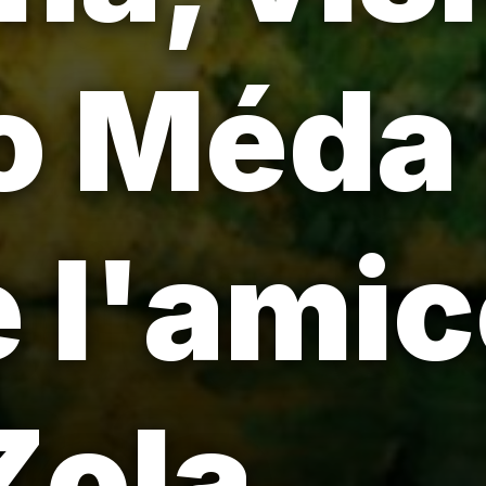
o Méda 
 l'ami
Zola.