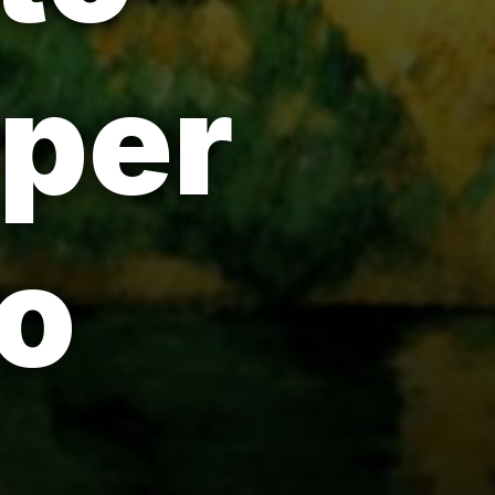
per
co