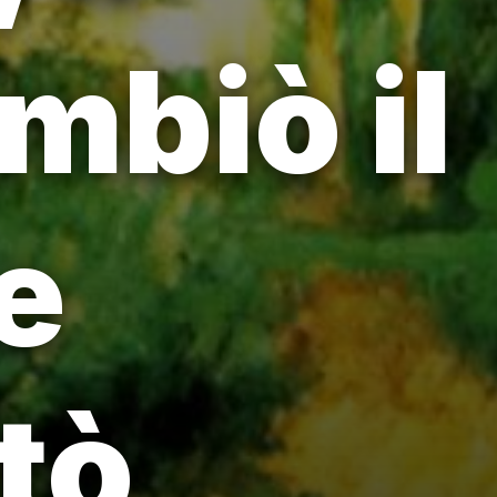
mbiò il
e
tò