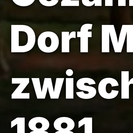
Dorf 
zwisc
1881.