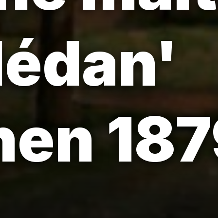
Médan'
hen 187