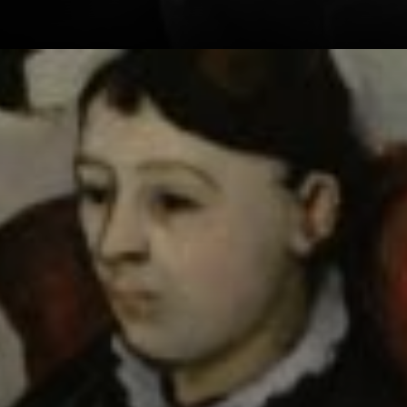
Cézanne
abbandonò gli
studi per votarsi
all'arte.