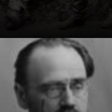
Il padre di
Cézanne, Lois-
Auguste
Cézanne, era un
mercante di