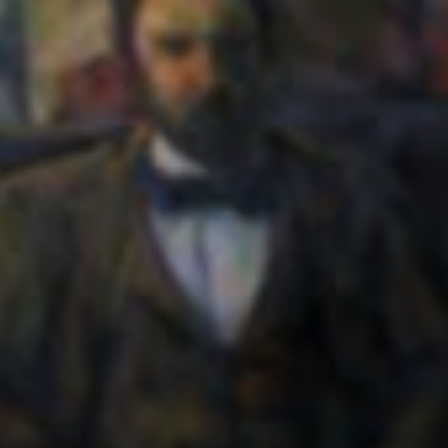
La sua pittura non
fu compresa in
vita, ma fu
venerata dai
modernisti come
Pablo Picasso.