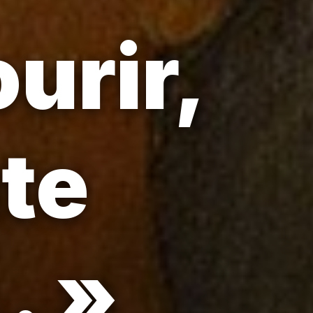
urir,
ute
. »