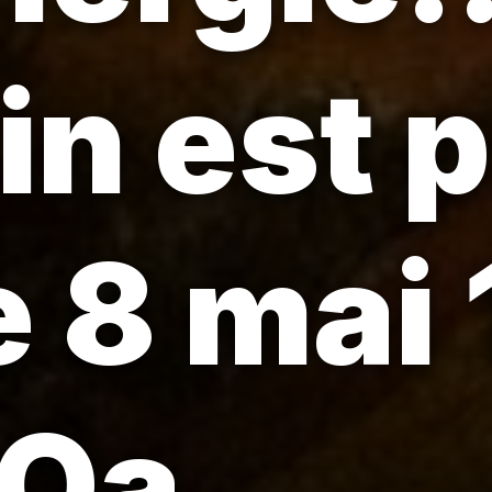
n est p
le 8 mai
 Oa.