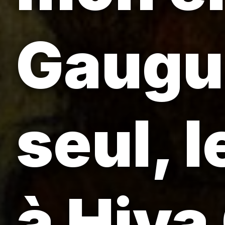
Gaugui
seul, 
à Hiva