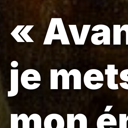
« Avan
je mets
mon én