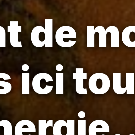
t de mo
 ici to
ergie..