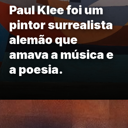
Paul Klee foi um
pintor surrealista
alemão que
amava a música e
a poesia.