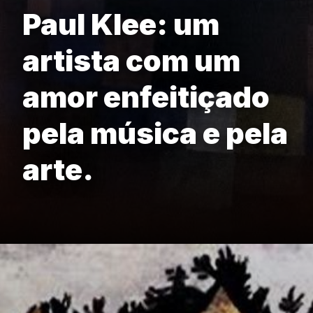
Paul Klee: um
artista com um
amor enfeitiçado
pela música e pela
arte.