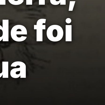
de foi
ua