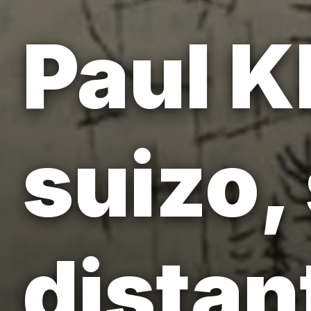
Paul K
suizo,
distan