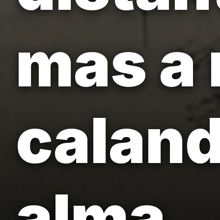
mas a 
calan
alma.