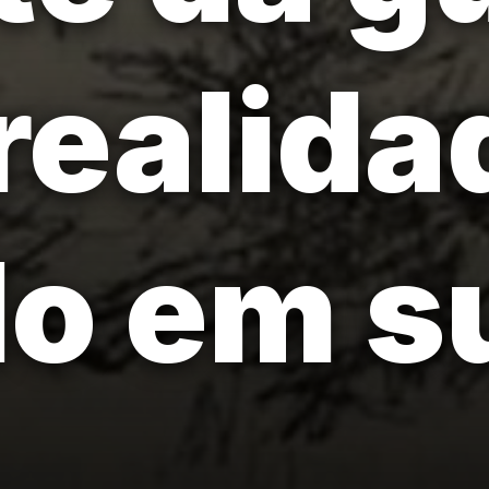
realida
do em s