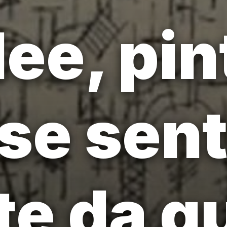
lee, pin
 se sent
te da g