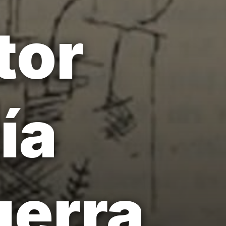
tor
ía
uerra,