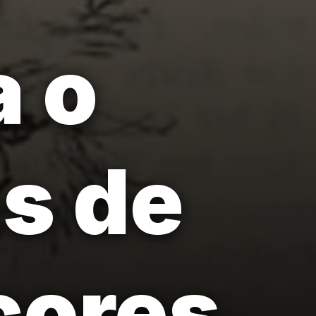
a o
s de
cores.