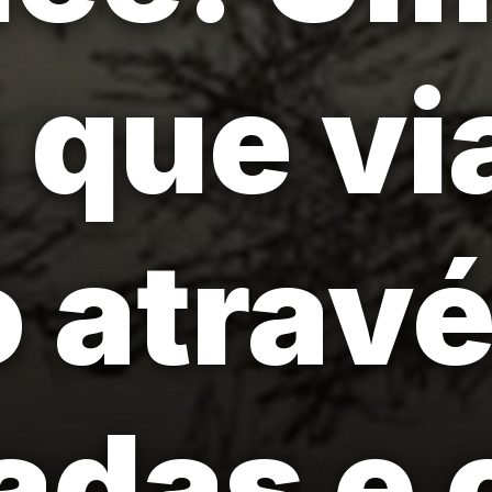
 que vi
 atravé
adas e 