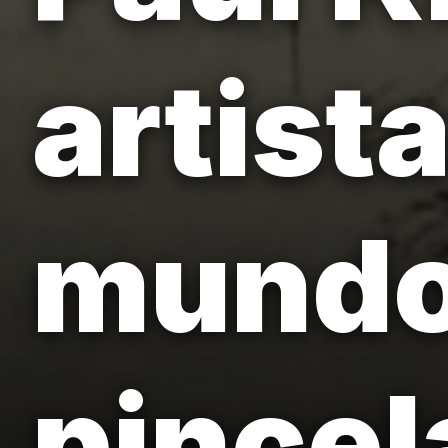
artista
mundo
pincel