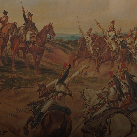
com o pai sendo
um violinista
dedicado.