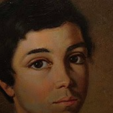
O talento de Pedro
Américo
impressionou
tanto que ele foi
contratado como
desenhista júnior.