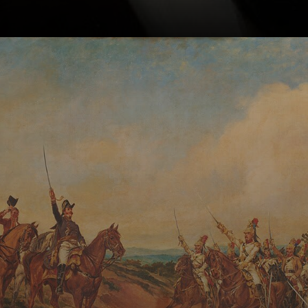
Participou de uma
expedição
científica à
nordeste do
Brasil, liderada
pelo naturalista
francês Louis