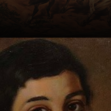
Aos 9 anos, já era
um prodígio das
cores e das
linhas.