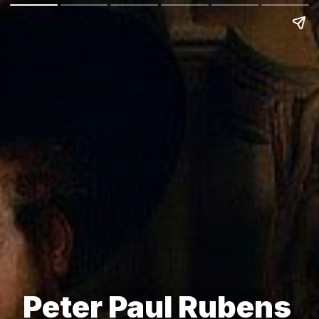
Peter Paul Rubens