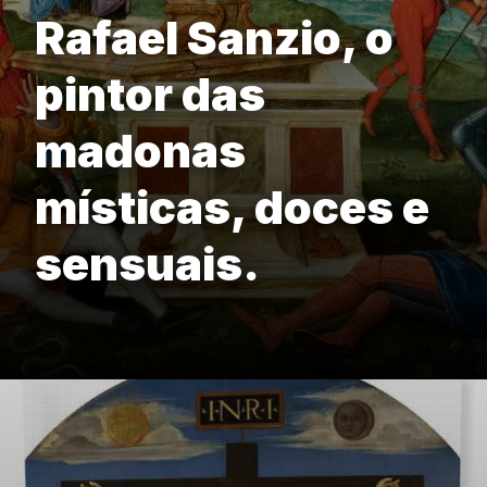
Rafael Sanzio, o
pintor das
madonas
místicas, doces e
sensuais.