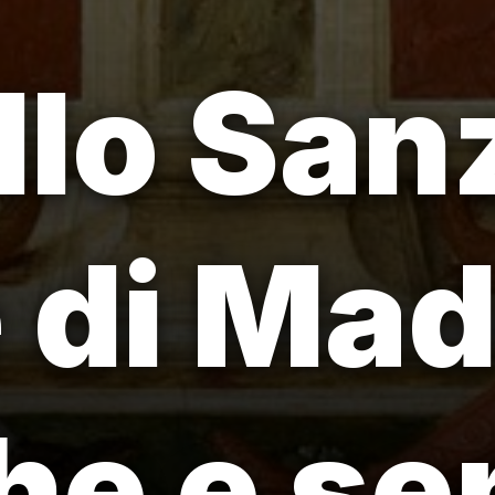
lo Sanz
e di Ma
he e se