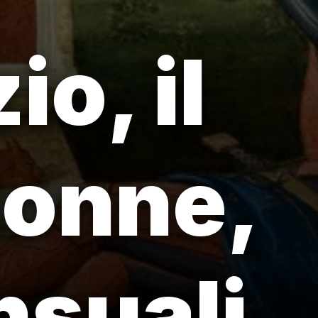
io, il
donne,
nsuali.