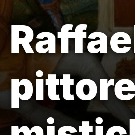
Raffael
pittor
mistic