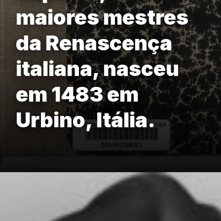
maiores mestres
da Renascença
italiana, nasceu
em 1483 em
Urbino, Itália.