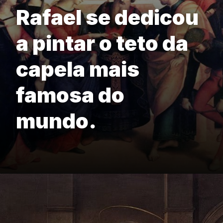
Rafael se dedicou
a pintar o teto da
capela mais
famosa do
mundo.