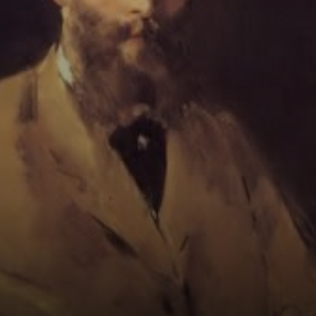
responsáveis por
criticar a
monarquia
através de suas
caricaturas.