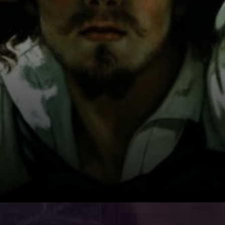
político francês,
as costumes
sociais burgueses
e o instituto
artístico.