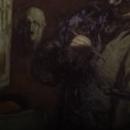
monarquia em
1848 marcou o
início da Segunda
República (1848-
51) e trouxe
mudanças sociais
profundas para a
Europa.