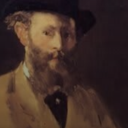
Édouard Manet
levou a realidade
ainda mais longe
nos anos 60,
desafiando as
categorias
tradicionais da