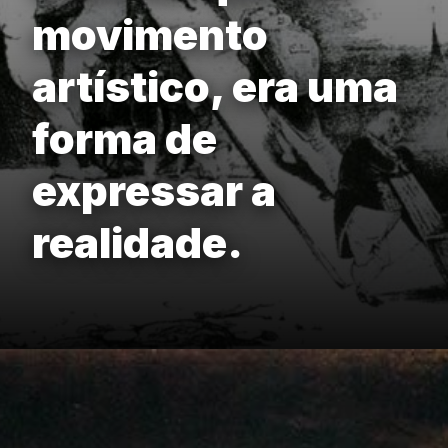
movimento
artístico, era uma
forma de
expressar a
realidade.