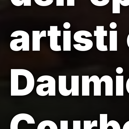
artist
Daumi
Courb