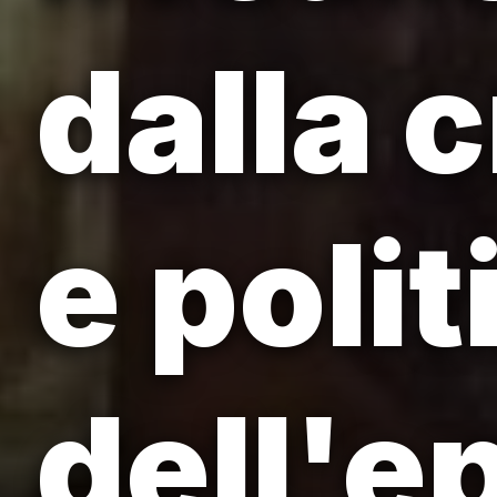
dalla c
e polit
dell'e