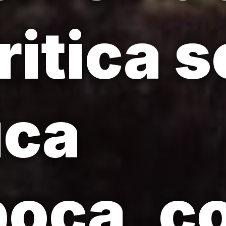
ritica 
ica
poca, c