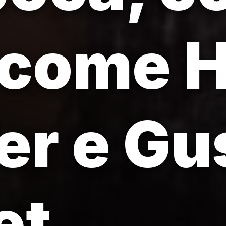
i come 
er e Gu
et.