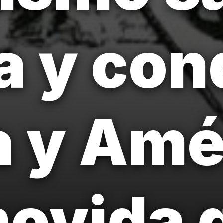
a y con
 y Amé
ovida g