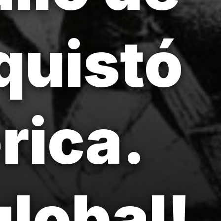
quistó
rica.
lobal!