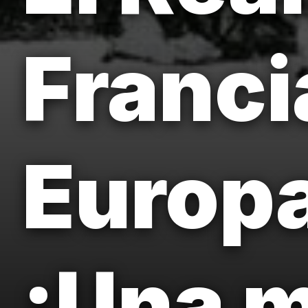
Franci
Europa
¡Una m