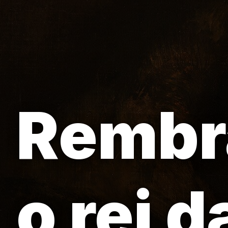
Rembra
o rei d