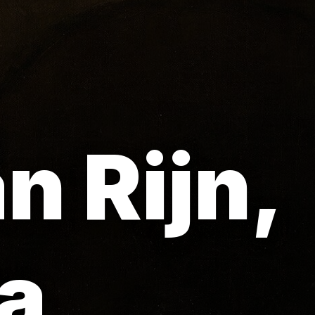
 Rijn,
ra