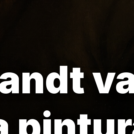
ndt van
a pintu