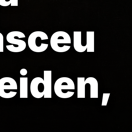
asceu
eiden,