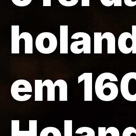
holan
em 160
Holan