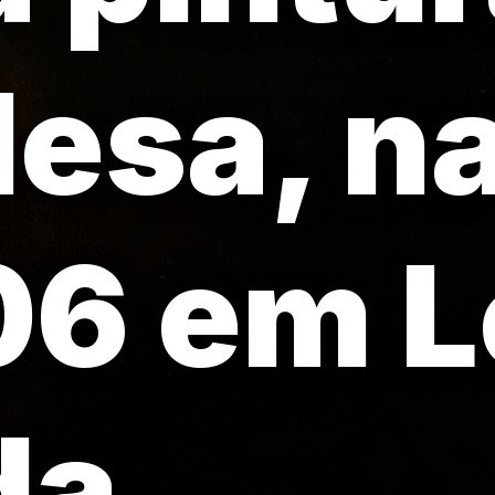
desa, n
6 em L
da.