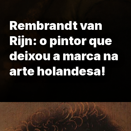
Rembrandt van
Rijn: o pintor que
deixou a marca na
arte holandesa!