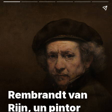
Rembrandt van
Rijn, un pintor