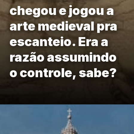
chegou e jogou a
arte medieval pra
escanteio. Era a
razão assumindo
o controle, sabe?