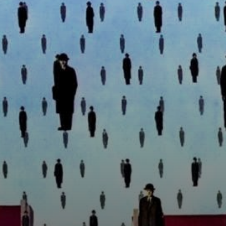
Em sua obra 'Il
Bouquet
Preparato',
Magritte busca
transformar a
pintura em poesia
e evocar o
mistério.