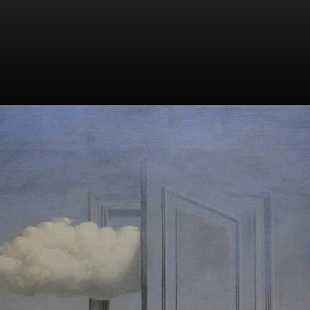
Magritte passou
anos trabalhando
em suas visões,
às vezes em