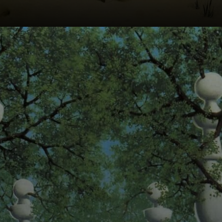
Ele criou obras
como 'La Vittoria',
que evoca a
estranheza e a
ambiguidade da
realidade