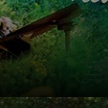
loro vita, creando
un legame
profondo e
duraturo.