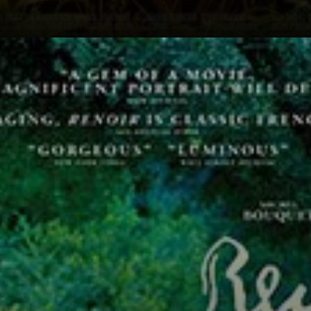
La vita di Jean
Renoir e Andrée
Heuschling è
intrecciata per
gran parte della