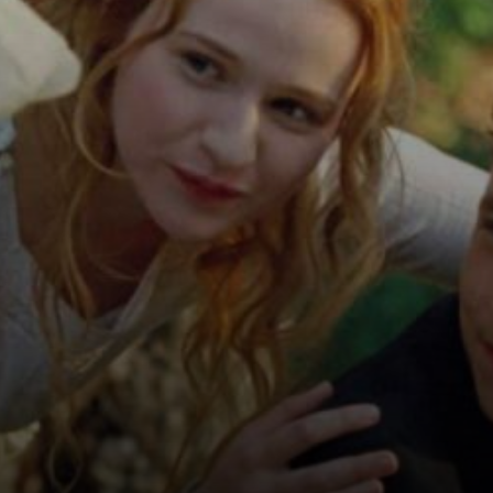
rapporti di Renoir
con Andrée
Heuschling, sua
musa e
ispirazione, e i
suoi figli, il futuro
regista Jean
Renoir.