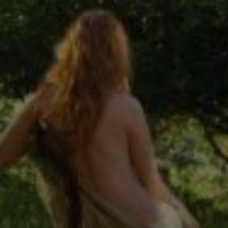
Regia di Gilles
Bourdos, il film è
un dramma che
esplora il valore
dell'arte e delle
relazioni umane.