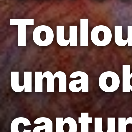
Toulou
uma ob
captur