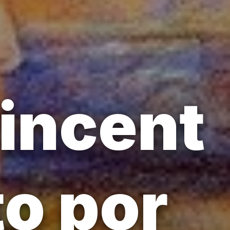
Vincent
to por