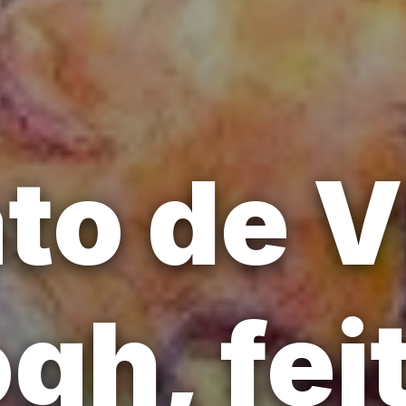
ato de 
gh, fei