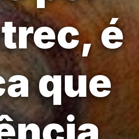
trec, é
ca que
ência