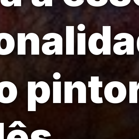
onalida
 pinto
dês.