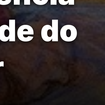
de do
r