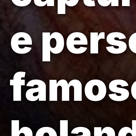
e pers
famoso
holan