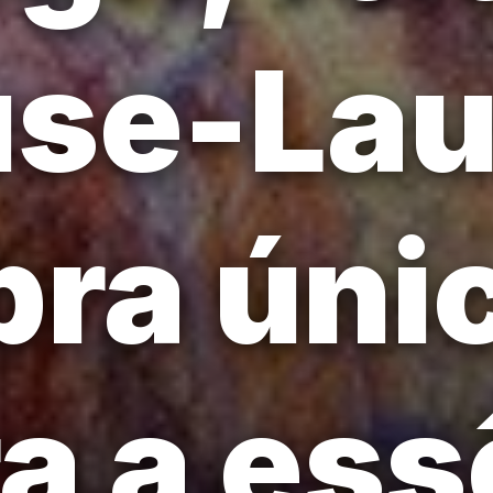
se-Lau
ra úni
a a ess