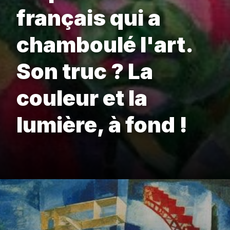
français qui a
chamboulé l'art.
Son truc ? La
couleur et la
lumière, à fond !