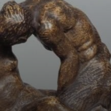
La pintura El
Aquelarre es un
claro espejo de la
mirada de Goya
ante la Guerra de
la Independencia