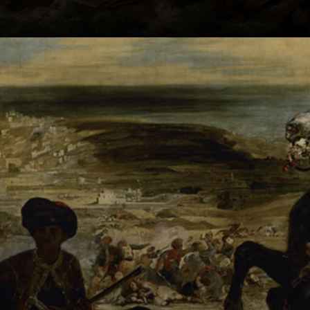
La capacidad del
arte para sondear
las profundidades
del alma humana
es un tema
recurrente en la