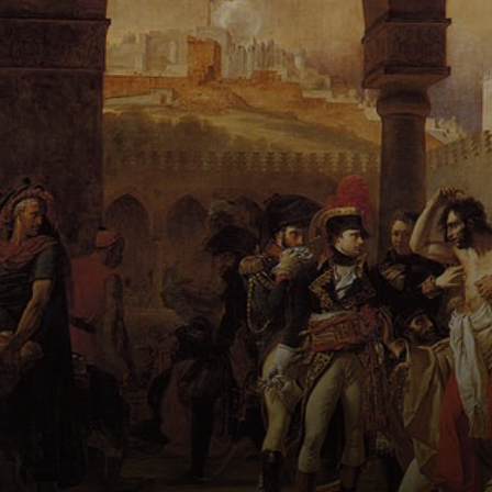
Guerra, que
documenta la
violencia y
devastación de la
Guerra de la
Independencia.