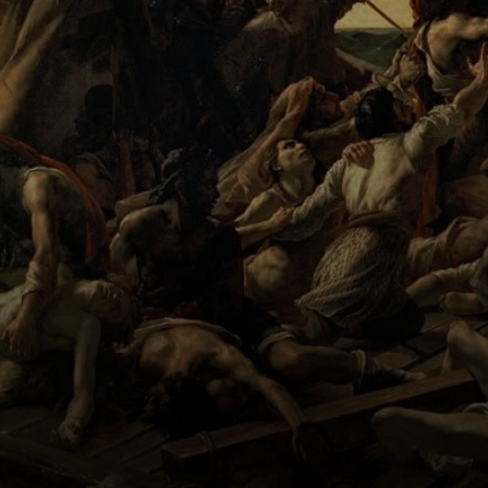
espíritu humano
en obras como El
barco de esclavos
y La matanza de
Quíos.