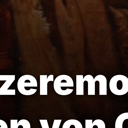
zeremo
en von