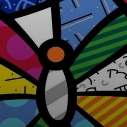
Romero Britto ist
nicht nur ein
erfolgreicher
Künstler, sondern
auch ein sozialer
Aktivist, der mit
verschiedenen