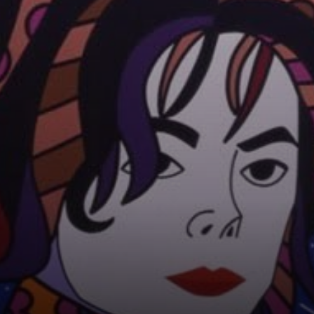
Er wuchs in einem
einfachen
Stadtteil auf und
musste
zahlreiche
Herausforderungen
überwinden,
bevor er seine
Karriere als