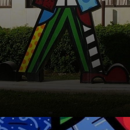
Farben,
geometrischen
Formen und sich
wiederholenden
Mustern basiert,
ist zu seinem
Markenzeichen
geworden.