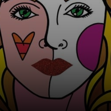
als Kind in
Brasilien Kontakt
mit der dunklen
Seite der
Menschheit hatte
und deshalb
begann, zu malen,
um Licht und
Farbe in sein