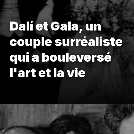
Dalí et Gala, un
couple surréaliste
qui a bouleversé
l'art et la vie