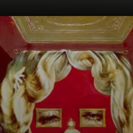
Figur an einem
Fenster: Ein
Alltagsleben in
der
Vergangenheit