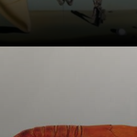
Selbstporträt mit
Raphaels Hals:
Eine Hommage an
einen Meister