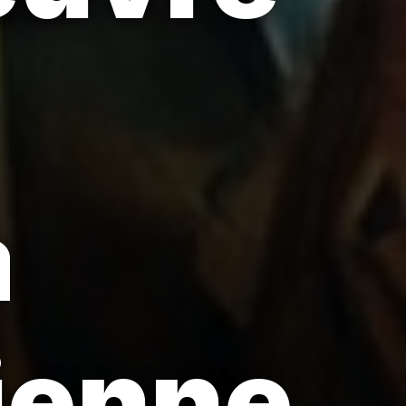
a
lienne.