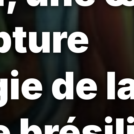
pture
ie de l
e brési