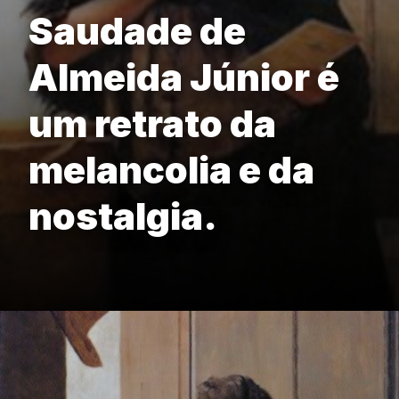
Saudade de
Almeida Júnior é
um retrato da
melancolia e da
nostalgia.