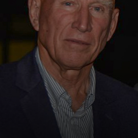
¡pero estudió
economía! Se
casó con Lélia.