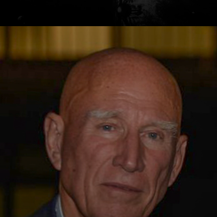
Sus primeros
trabajos:
documentó a los
pueblos indígenas
de América y la
hambruna en