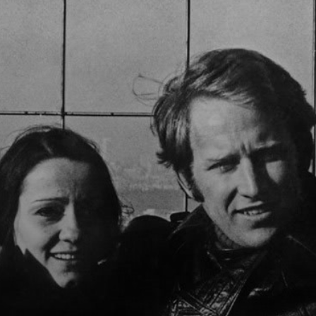
Consolidó su
estilo. Fotos
impactantes, con
nobleza,
mostrando a los
oprimidos.