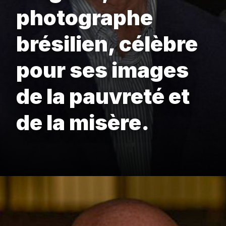
photographe
brésilien, célèbre
pour ses images
de la pauvreté et
de la misère.