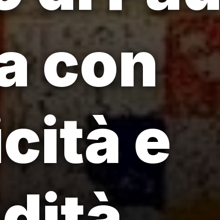
a con
cità e
dità.