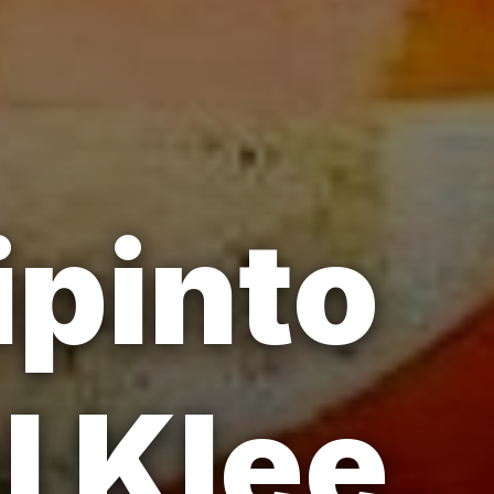
ipinto
l Klee,