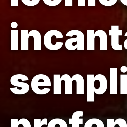
incant
sempli
profon