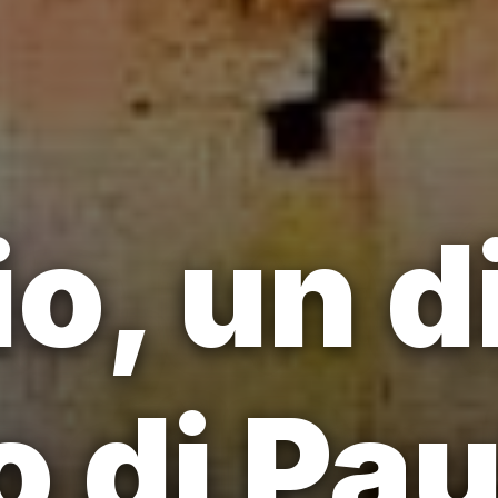
o, un d
o di Pau