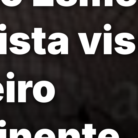
ista vi
eiro
inente.