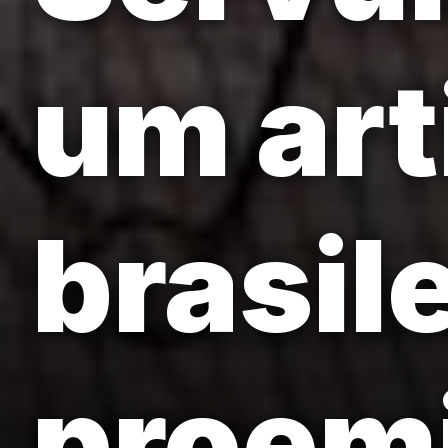
um art
brasil
proem