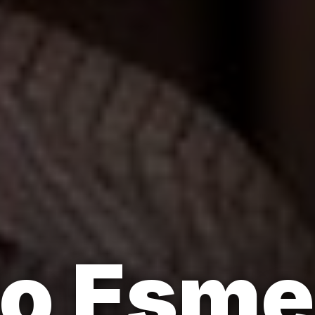
o Esme