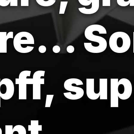
re... S
pff, su
nt.