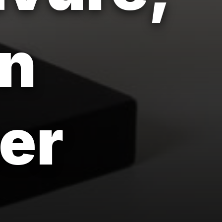
on
per