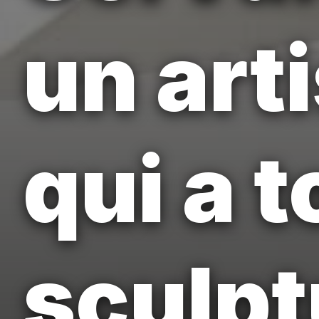
un arti
qui a t
sculpt