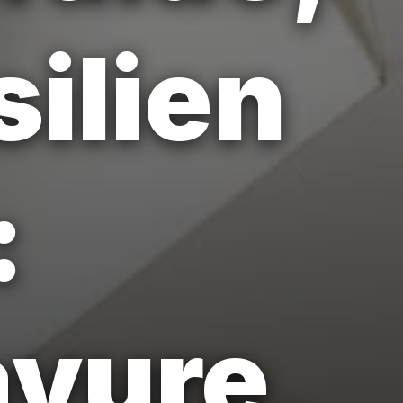
silien
:
avure,