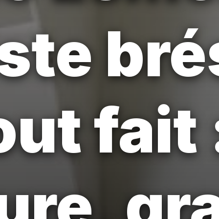
ste bré
out fait 
ure, gr