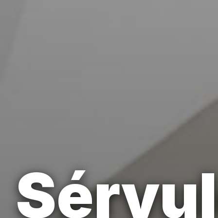
Sérvul