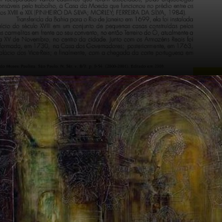
En Francia, en
1880, el
Simbolismo
explotó. Moréas