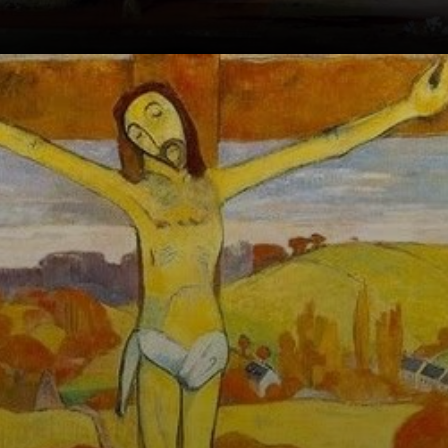
Un crítico lo
definió: la visión
del artista, sin
copiar. Gauguin
era clave, con
obras como El
Cristo Amarillo.