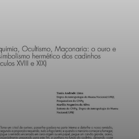
Odilon Redon
también. Creó
obras misteriosas
para sumergirte
en lo ignoto, como
la música lo
consigue.