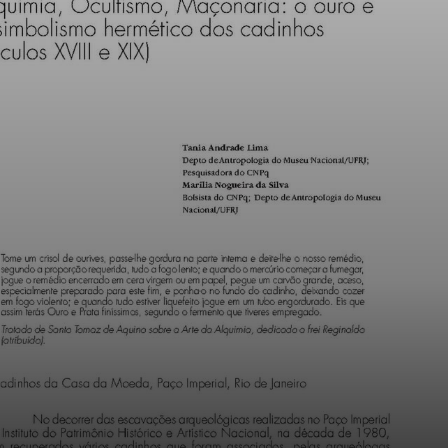
cambió todo. La
gente se cansó de
lo racional. El arte
debía reflejar
emociones e
ideas, no solo lo
que se veía.