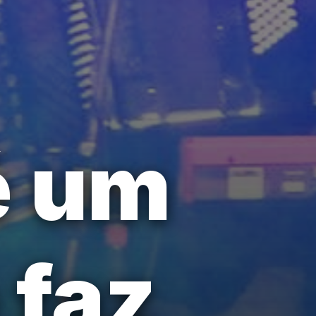
é um
 faz