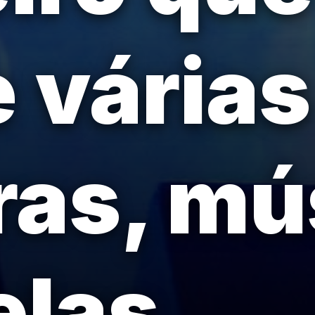
e várias
as, mú
las.