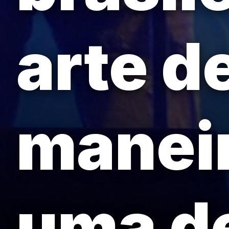
arte d
maneir
uma de